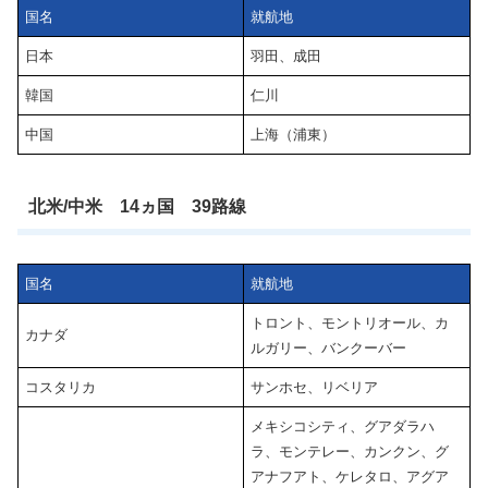
国名
就航地
日本
羽田、成田
韓国
仁川
中国
上海（浦東）
北米/中米 14ヵ国 39路線
国名
就航地
トロント、モントリオール、カ
カナダ
ルガリー、バンクーバー
コスタリカ
サンホセ、リベリア
メキシコシティ、グアダラハ
ラ、モンテレー、カンクン、グ
アナフアト、ケレタロ、アグア