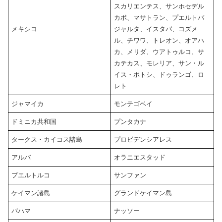
スカリエンテス、サンホセデル
カボ、マサトラン、プエルトバ
メキシコ
ジャルタ、イスタパ、コズメ
ル、チワワ、トレオン、オアハ
カ、メリダ、ウアトゥルコ、サ
カテカス、モレリア、サン・ル
イス・ポトシ、ドゥランゴ、ロ
レト
ジャマイカ
モンテゴベイ
ドミニカ共和国
プンタカナ
タークス・カイコス諸島
プロビデンシアレス
アルバ
オラニエスタッド
プエルトルコ
サンファン
ケイマン諸島
グランドケイマン島
バハマ
ナッソー