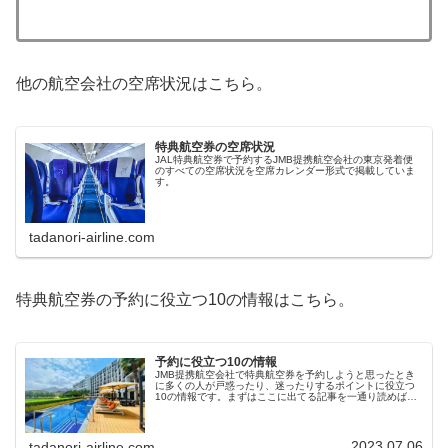
他の航空会社の空席状況はこちら。
特典航空券の空席状況
JAL特典航空券で予約するJMB提携航空会社の東京発着便
のすべての空席状況を空席カレンダー形式で掲載していま
す。
tadanori-airline.com
特典航空券の予約に役立つ10の情報はこちら。
予約に役立つ10の情報
JMB提携航空会社で特典航空券を予約しようと思ったとき
に多くの人が戸惑ったり、迷ったりするポイントに役立つ
10の情報です。まずはここに出てる記事を一通り読めばス
ムーズにストレスなく、予約が取れます。どこに飛ぼうか
悩んだら①提携航空会社の直行...
2023.07.06
tadanori-airline.com