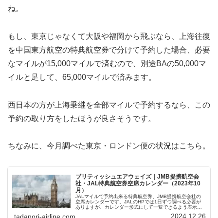
ね。
もし、東京じゃなくて大阪や福岡から飛ぶなら、上海往復
を中国東方航空の特典航空券で分けて予約した場合、必要
なマイルが15,000マイルで済むので、別途BAの50,000マ
イルと足して、65,000マイルで済みます。
西日本の方が上海乗継を全部マイルで予約するなら、この
予約の取り方をしたほうが良さそうです。
ちなみに、今月調べた東京・ロンドン便の状況はこちら。
ブリティッシュエアウェイズ｜JMB提携航空会
社・JAL特典航空券空席カレンダー（2023年10
月）
JALマイルで予約出来る特典航空券、JMB提携航空会社の
空席カレンダーです。JALのHPでは1日ずつ調べる必要が
ありますが、カレンダー形式にして一覧できるよう表示し
ています。往復エコノミークラス、ビジネスクラスの空席
2024.12.26
tadanori-airline.com
状況が確認できます。