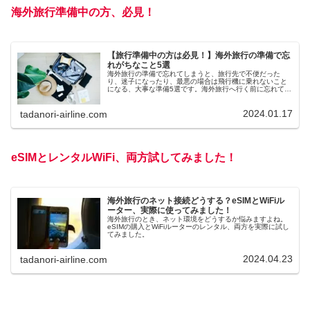
海外旅行準備中の方、必見！
【旅行準備中の方は必見！】海外旅行の準備で忘
れがちなこと5選
海外旅行の準備で忘れてしまうと、旅行先で不便だった
り、迷子になったり、最悪の場合は飛行機に乗れないこと
になる、大事な準備5選です。海外旅行へ行く前に忘れてな
いかチェック！
2024.01.17
tadanori-airline.com
eSIMとレンタルWiFi、両方試してみました！
海外旅行のネット接続どうする？eSIMとWiFiル
ーター、実際に使ってみました！
海外旅行のとき、ネット環境をどうするか悩みますよね。
eSIMの購入とWiFiルーターのレンタル、両方を実際に試し
てみました。
2024.04.23
tadanori-airline.com